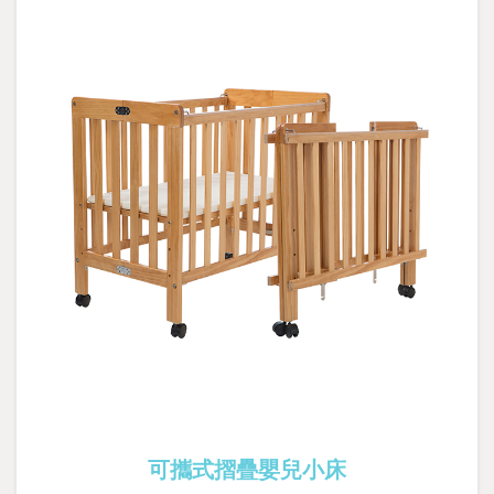
可攜式摺疊嬰兒小床