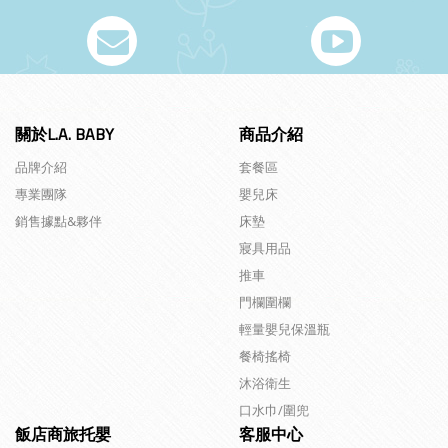
關於L.A. BABY
商品介紹
品牌介紹
套餐區
專業團隊
嬰兒床
銷售據點&夥伴
床墊
寢具用品
推車
門欄圍欄
輕量嬰兒保溫瓶
餐椅搖椅
沐浴衛生
口水巾/圍兜
飯店商旅托嬰
客服中心