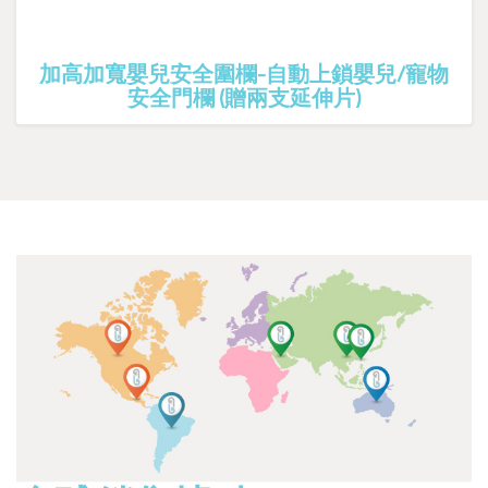
加高加寬嬰兒安全圍欄-自動上鎖嬰兒/寵物
安全門欄 (贈兩支延伸片)