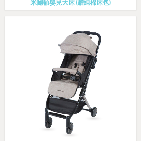
米爾頓嬰兒大床 (贈純棉床包)