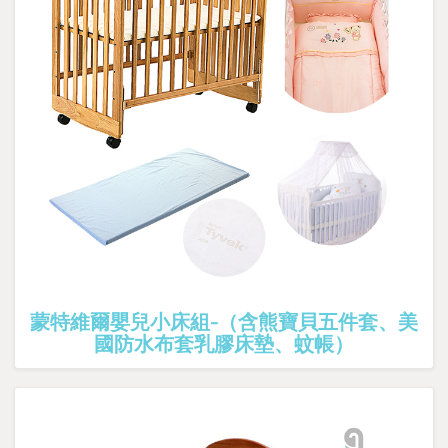
蒙特維爾嬰兒小床組-（含熊寶貝五件套、美
國防水布套乳膠床墊、蚊帳）