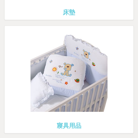
床墊
寢具用品