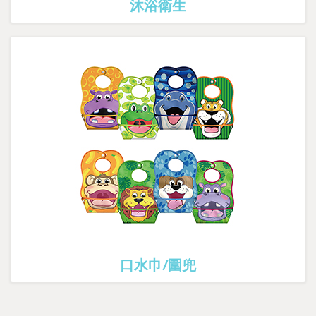
沐浴衛生
口水巾/圍兜