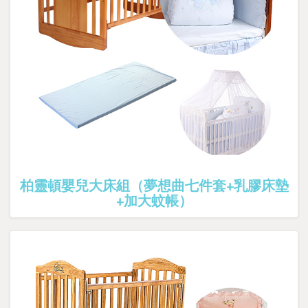
柏靈頓嬰兒大床組（夢想曲七件套+乳膠床墊
+加大蚊帳）